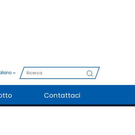
taliano
otto
Contattaci