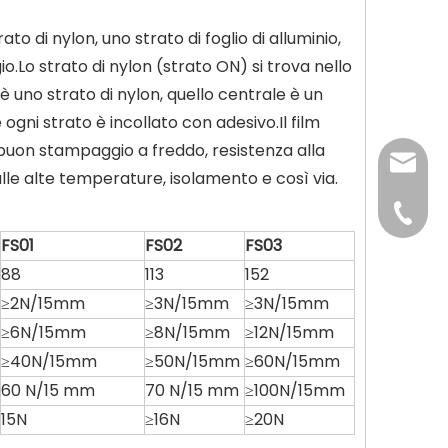
to di nylon, uno strato di foglio di alluminio,
gio.Lo strato di nylon (strato ON) si trova nello
è uno strato di nylon, quello centrale è un
 ogni strato è incollato con adesivo.Il film
buon stampaggio a freddo, resistenza alla
interna
 alle alte temperature, isolamento e così via.
+86-139
FS01
FS02
FS03
+86-13
88
113
152
≥2N/15mm
≥3N/15mm
≥3N/15mm
≥6N/15mm
≥8N/15mm
≥12N/15mm
≥40N/15mm
≥50N/15mm
≥60N/15mm
60 N/15 mm
70 N/15 mm
≥100N/15mm
15N
≥16N
≥20N