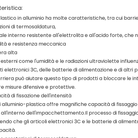
eristica:
 plastico in alluminio ha molte caratteristiche, tra cui b
zioni di termosaldatura,
le interno resistente all'elettrolita e all'acido forte, che n
ilità e resistenza meccanica
iera alta
 esterni come l'umidità e le radiazioni ultraviolette influen
i elettronici 3C, delle batterie di alimentazione e di altri p
rriera può aiutare questo tipo di prodotti a bloccare le int
e misure difensive e protettive.
cità di fissazione dell'intensità
 di alluminio-plastica offre magnifiche capacità di fissaggio
i all'interno dell'impacchettamento.Il processo di fissaggi
ndo che gli articoli elettronici 3C e le batterie di alimen
pacità.