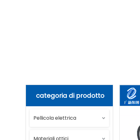
Casa
»
Prodotti
»
Altri materiali
»
Pell
categoria di prodotto
Pellicola elettrica
Materiali ottici