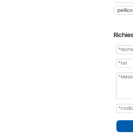
pellico
Richie