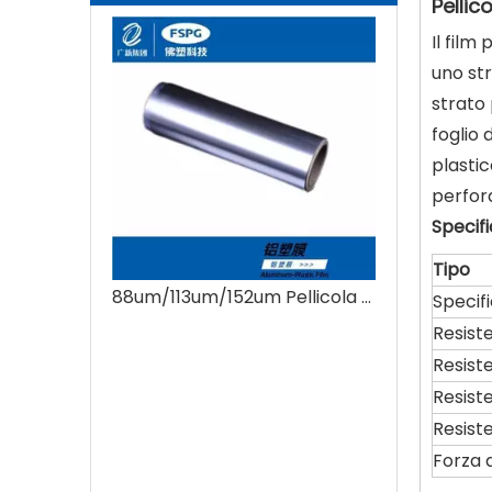
Pellic
Il film
uno str
strato 
foglio 
plasti
perfora
Specifi
Tipo
88um/113um/152um Pellicola di plastica di alluminio/imballaggio morbido della batteria
Specif
Resiste
Resiste
Resist
Resiste
Forza 