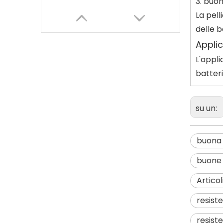
3. buo
La pell
delle b
Applic
L'appl
batteri
su un:
buona 
buone 
Articol
resiste
resiste