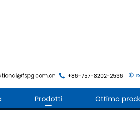
ational@fspg.com.cn
+86-757-8202-2536
I
a
Prodotti
Ottimo prod