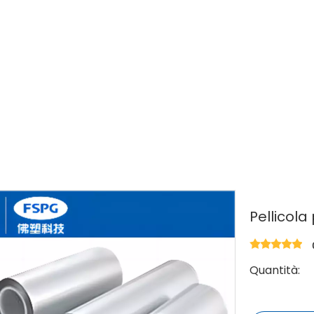
icola in alluminio-plastica
»
Pellicola plastica in al
Pellicola
Quantità: