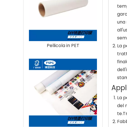
temp
gara
una 
all'
semp
Pellicola in PET
La p
trat
fina
dell
stam
Appl
La p
del 
te.T
Fabb