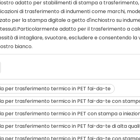
iostro adatto per stabilimenti di stampa a trasferimento, 
icazioni di trasferimento di indumenti come marchi, mod
izzato per la stampa digitale a getto d'inchiostro su indumen
i tessuti.Particolarmente adatto per il trasferimento a ca
ssità di intagliare, svuotare, escludere e consentendo la 
iostro bianco.
ola per trasferimento termico in PET fai-da-te
ola per trasferimento termico in PET fai-da-te con stampa 
ola per trasferimento termico in PET con stampa a iniezion
ola per trasferimento termico in PET fai-da-te di alta quali
ola per trasferimento termico in PET fai-da-te con stampa 