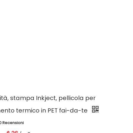
»
alta qualità, stampa Inkject, pellicola
ità, stampa Inkject, pellicola per
mento termico in PET fai-da-te
0 Recensioni