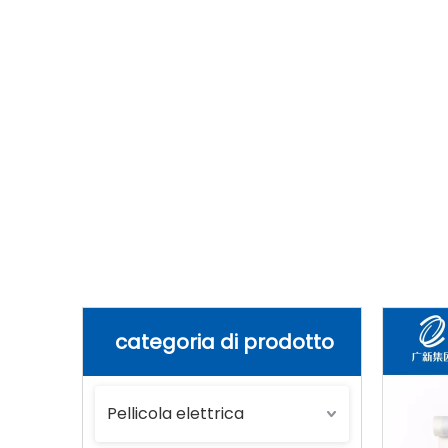
Casa
»
Prodotti
»
Altri materiali
»
Pell
per trasferimento termico in PET fai-da-
categoria di prodotto
Pellicola elettrica