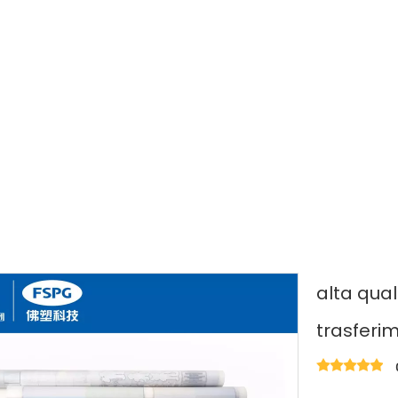
icola per stampa a iniezione d'inchiostro fai-da-te
te
alta qual
trasferi