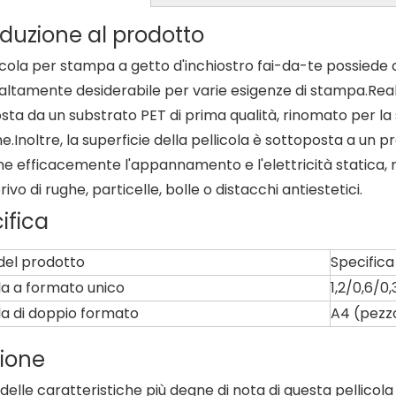
oduzione al prodotto
icola per stampa a getto d'inchiostro fai-da-te possiede 
 altamente desiderabile per varie esigenze di stampa.Rea
ta da un substrato PET di prima qualità, rinomato per la
.Inoltre, la superficie della pellicola è sottoposta a un 
ne efficacemente l'appannamento e l'elettricità statica,
 privo di rughe, particelle, bolle o distacchi antiestetici.
ifica
el prodotto
Specifica
ola a formato unico
1,2/0,6/0
ola di doppio formato
A4 (pezz
ione
delle caratteristiche più degne di nota di questa pellicola