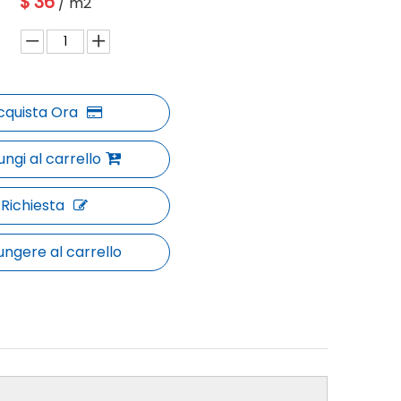
$
36
/ m2
cquista Ora
ungi al carrello
Richiesta
ungere al carrello