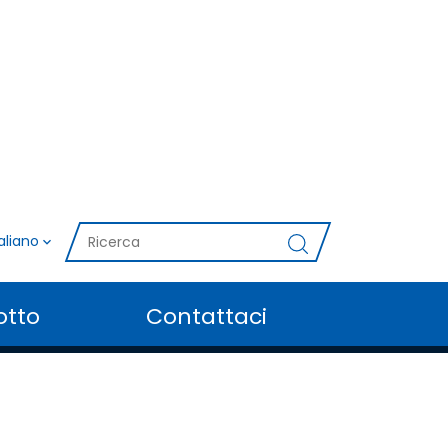
taliano
otto
Contattaci