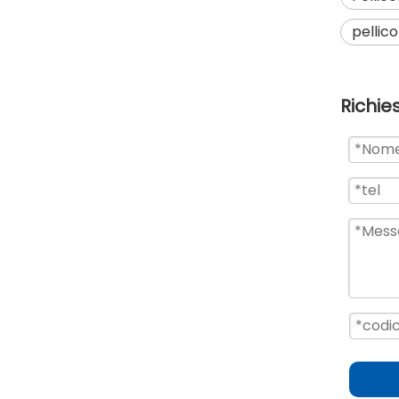
pellic
Richie