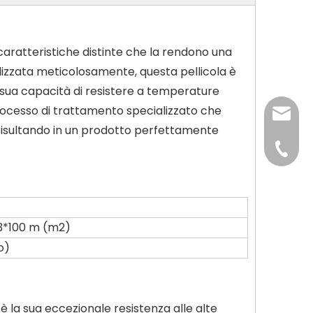
caratteristiche distinte che la rendono una
lizzata meticolosamente, questa pellicola è
 sua capacità di resistere a temperature
processo di trattamento specializzato che
interna
 risultando in un prodotto perfettamente
+86-139
+86-13
,3*100 m (m2)
o)
 è la sua eccezionale resistenza alle alte