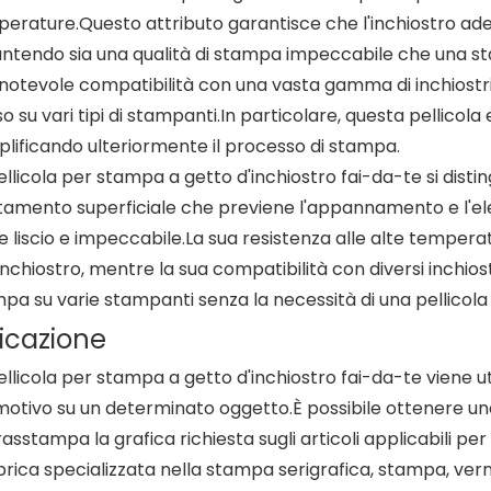
erature.Questo attributo garantisce che l'inchiostro ade
ntendo sia una qualità di stampa impeccabile che una stabi
notevole compatibilità con una vasta gamma di inchiostr
uso su vari tipi di stampanti.In particolare, questa pellicola 
lificando ulteriormente il processo di stampa.
ellicola per stampa a getto d'inchiostro fai-da-te si distingu
tamento superficiale che previene l'appannamento e l'elett
le liscio e impeccabile.La sua resistenza alle alte tempera
'inchiostro, mentre la sua compatibilità con diversi inchios
pa su varie stampanti senza la necessità di una pellicola 
icazione
ellicola per stampa a getto d'inchiostro fai-da-te viene u
motivo su un determinato oggetto.È possibile ottenere u
rasstampa la grafica richiesta sugli articoli applicabili per 
rica specializzata nella stampa serigrafica, stampa, vern