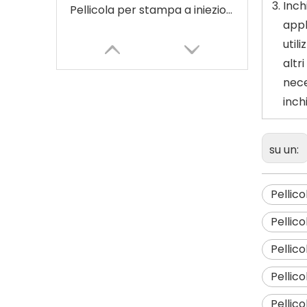
Inch
Pellicola per stampa a iniezione d'inchiostro fai-da-te
appl
util
altr
nece
inch
su un:
Pellic
Pellicola per stampa transfer PET
Pellic
Pellic
Pellic
Pellic