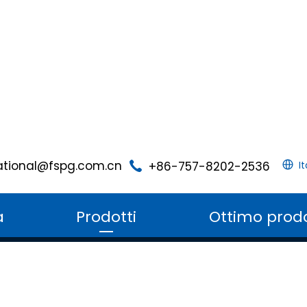
ational@fspg.com.cn
+86-757-8202-2536
I
a
Prodotti
Ottimo prod