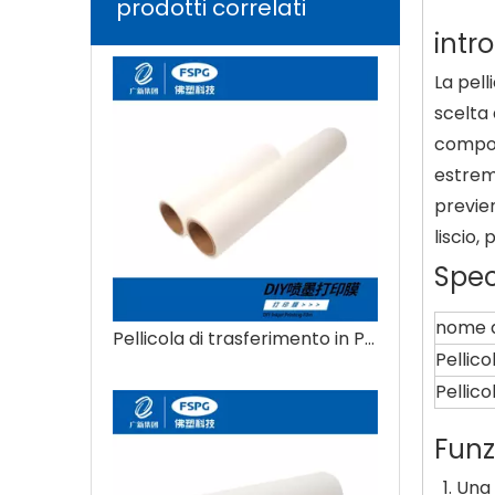
prodotti correlati
intr
La pell
scelta
compos
estreme
previe
liscio,
Spec
nome d
Pellicola di trasferimento in PET
Pellic
Pellic
Funz
Una 