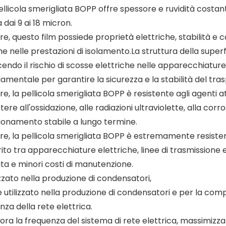
ellicola smerigliata BOPP offre spessore e ruvidità costant
a dai 9 ai 18 micron.
tre, questo film possiede proprietà elettriche, stabilità e
e nelle prestazioni di isolamento.La struttura della superfic
cendo il rischio di scosse elettriche nelle apparecchiature 
amentale per garantire la sicurezza e la stabilità del tras
tre, la pellicola smerigliata BOPP è resistente agli agenti 
stere all'ossidazione, alle radiazioni ultraviolette, alla co
ionamento stabile a lungo termine.
tre, la pellicola smerigliata BOPP è estremamente resisten
trito tra apparecchiature elettriche, linee di trasmission
ta e minori costi di manutenzione.
izzato nella produzione di condensatori,
e utilizzato nella produzione di condensatori e per la co
nza della rete elettrica.
iora la frequenza del sistema di rete elettrica, massimizz