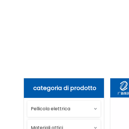
Casa
»
Prodotti
»
Pellicola elettrica
»
categoria di prodotto
Pellicola elettrica
Materiali ottici