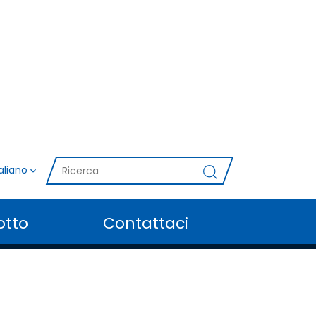
taliano
otto
Contattaci