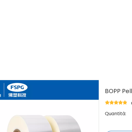
Film di base per metallizzati
»
BOPP Pellicola opaca
BOPP Pell
Quantità: