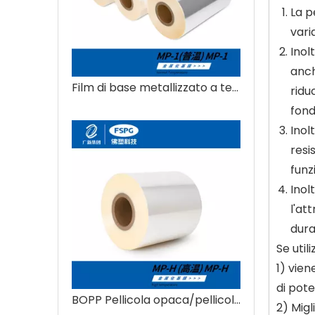
La p
vari
Inol
anch
Film di base metallizzato a temperatura normale
ridu
fond
Inol
resi
funz
Inol
l'at
dura
Se util
1) vien
di pote
BOPP Pellicola opaca/pellicola irruvidita su un lato
2) Migl