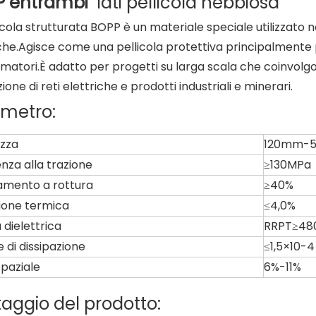
P entrambi
lati pellicola nebbiosa
icola strutturata BOPP è un materiale speciale utilizzato nei 
iche.Agisce come una pellicola protettiva principalmente 
rmatori.È adatto per progetti su larga scala che coinvol
ione di reti elettriche e prodotti industriali e minerari.
metro:
zza
120mm-
nza alla trazione
≥130MPa
amento a rottura
≥40%
ione termica
≤4,0%
à dielettrica
RRPT≥48
 di dissipazione
≤1,5×10-4
spaziale
6%-11%
aggio del prodotto: