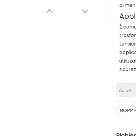
aliment
Appl
È comu
trasfor
tension
applica
utilizz
sicurez
Film di base per metallizzati
su un:
BOPP P
Richie