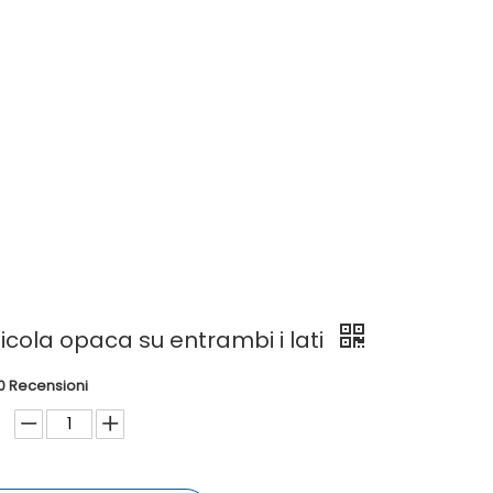
 su entrambi i lati
icola opaca su entrambi i lati
0 Recensioni