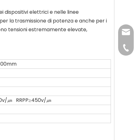
dispositivi elettrici e nelle linee
per la trasmissione di potenza e anche per i
gono tensioni estremamente elevate,
interna
+86-139
500mm
+86-13
0v/㎛ RRPP≥450v/㎛