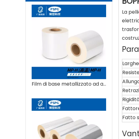
BOP
La pell
elettr
trasfo
costruz
Para
Larghe
Resiste
Allung
Film di base metallizzato ad alta temperatura
Retraz
Rigidit
Fattore
Fatto 
Vant