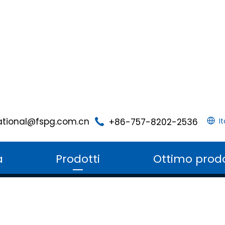
ational@fspg.com.cn
+86-757-8202-2536
I
a
Prodotti
Ottimo prod